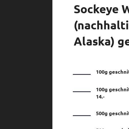
Sockeye W
(nachhalt
Alaska) g
100g geschnit
100g geschni
14.-
500g geschnit