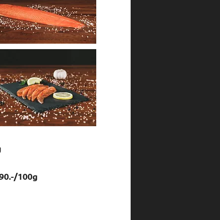
g
.90.-/100g