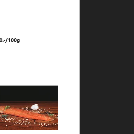
g
0.-/100g