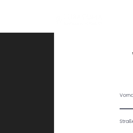
H
Vorn
Stra