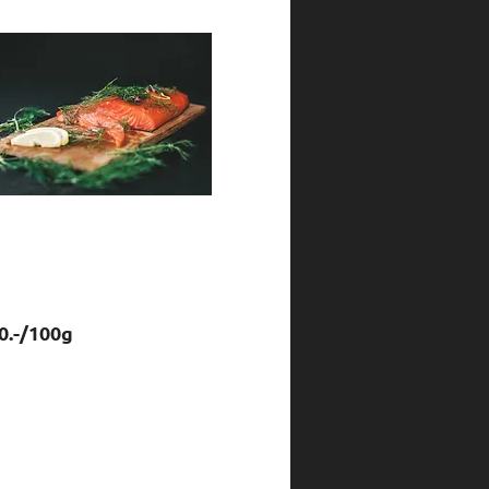
g
0.-/100g