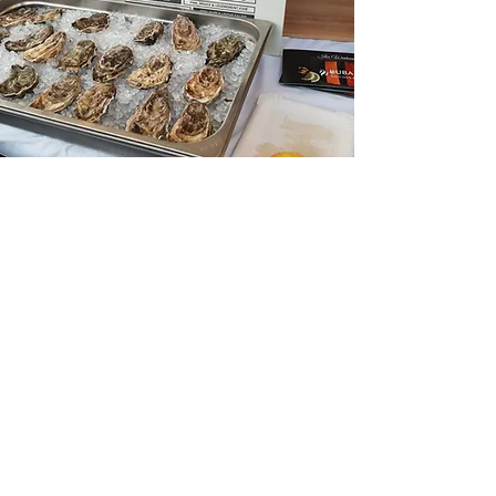
Austern/Ostyer
Vielleicht die besten Austern die
man in der Schweiz
bekommt:
Alle Grössen in 12/24/48
Körben erhältlich.
Grössen:
Nr. 1
Nr. 2
Nr. 3 (meine Empfehlung zum
Schlürfen!)